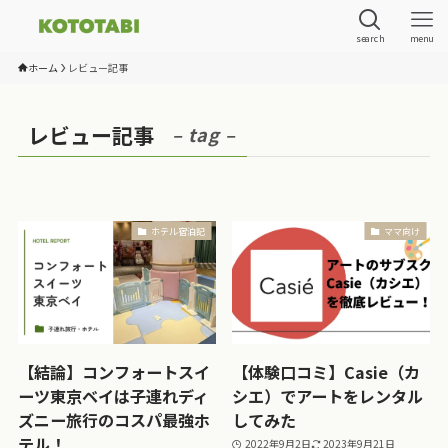
search
menu
ホーム
レビュー記事
レビュー記事
– tag –
ホテル宿泊記
ママ向け
【結論】コンフォートスイ
【体験口コミ】Casie（カ
ーツ東京ベイは子連れディ
シエ）でアートをレンタル
ズニー旅行のコスパ最強ホ
してみた
テル！
2022年9月2日
2023年9月21日