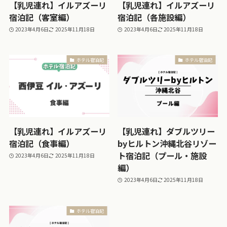
【乳児連れ】イルアズーリ
【乳児連れ】イルアズーリ
宿泊記（客室編）
宿泊記（各施設編）
2023年4月6日
2025年11月18日
2023年4月6日
2025年11月18日
ホテル宿泊記
ホテル宿泊記
【乳児連れ】イルアズーリ
【乳児連れ】ダブルツリー
宿泊記（食事編）
byヒルトン沖縄北谷リゾー
ト宿泊記（プール・施設
2023年4月6日
2025年11月18日
編）
2023年4月6日
2025年11月18日
ホテル宿泊記