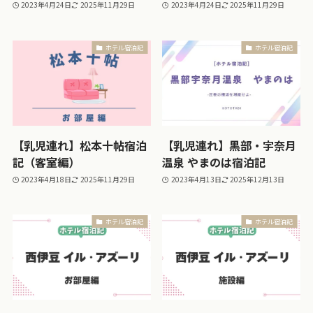
2023年4月24日
2025年11月29日
2023年4月24日
2025年11月29日
ホテル宿泊記
ホテル宿泊記
【乳児連れ】松本十帖宿泊
【乳児連れ】黒部・宇奈月
記（客室編）
温泉 やまのは宿泊記
2023年4月18日
2025年11月29日
2023年4月13日
2025年12月13日
ホテル宿泊記
ホテル宿泊記